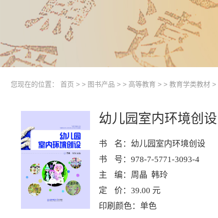
您现在的位置：
首页
> >
图书产品
> >
高等教育
> >
教育学类教材
>
幼儿园室内环境创设
书	名：幼儿园室内环境创设

书	号：978-7-5771-3093-4

主	编：周晶  韩玲

定	价：39.00 元

印刷颜色：单色
