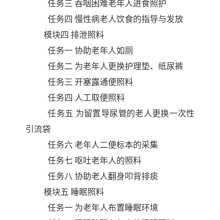
任务三
吞咽困难老年人进食照护
任务四
慢性病老人饮食的指导与发放
模块四
排泄照料
任务一
协助老年人如厕
任务二
为老年人更换护理垫、纸尿裤
任务三
开塞露通便照料
任务四
人工取便照料
任务五
为留置导尿管的老人更换一次性
引流袋
任务六
老年人二便标本的采集
任务七
呕吐老年人的照料
任务八
协助老人翻身叩背排痰
模块五
睡眠照料
任务一
为老年人布置睡眠环境