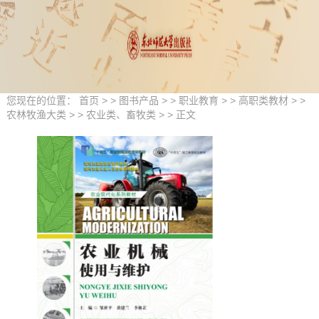
您现在的位置：
首页
> >
图书产品
> >
职业教育
> >
高职类教材
> >
农林牧渔大类
> >
农业类、畜牧类
> > 正文