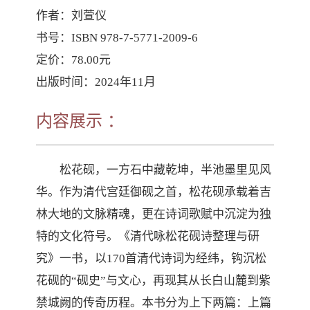
作者：刘萱仪

书号：ISBN 978-7-5771-2009-6	

定价：78.00元

出版时间：2024年11月

简介：松花砚，一方石中藏乾坤，半池墨里见风华。作为清代宫廷御砚之首，松花砚承载着吉林大地的文脉精魂，更在诗词歌赋中沉淀为独特的文化符号。《清代咏松花砚诗整理与研究》一书，以170首清代诗词为经纬，钩沉松花砚的“砚史”与文心，再现其从长白山麓到紫禁城阙的传奇历程。本书分为上下两篇：上篇以考据为基，探析松花砚的宫廷源流、石材考辨与文化意蕴；下篇辑录诗歌珍品，辅以详注与赏析，让诗韵与石纹交辉，史实与风雅共舞。书中更融入吉林山川地理、非遗技艺与文旅规划，为“松花石文化名片”注入当代生机。
内容展示 ：
松花砚，一方石中藏乾坤，半池墨里见风
华。作为清代宫廷御砚之首，松花砚承载着吉
林大地的文脉精魂，更在诗词歌赋中沉淀为独
特的文化符号。《清代咏松花砚诗整理与研
究》一书，以170首清代诗词为经纬，钩沉松
花砚的“砚史”与文心，再现其从长白山麓到紫
禁城阙的传奇历程。本书分为上下两篇：上篇