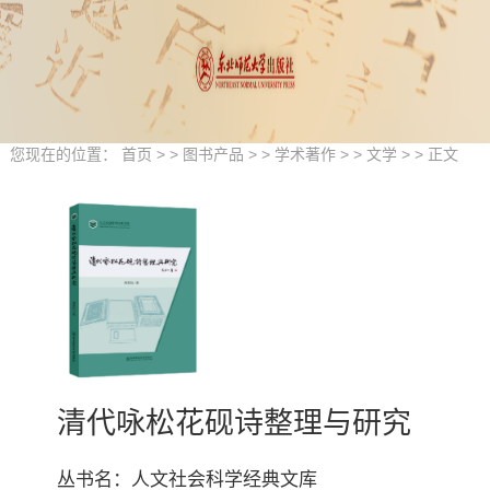
您现在的位置：
首页
> >
图书产品
> >
学术著作
> >
文学
> > 正文
清代咏松花砚诗整理与研究
丛书名：人文社会科学经典文库
