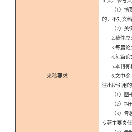
正文、参考文
（
1）摘
的，不对文稿
（
2）关
2.稿件
3.每篇
4.每篇
5.本刊
来稿要求
6.文中
注出所引用的
（
1）图
（
2）期
（
3）专
专著主要责任