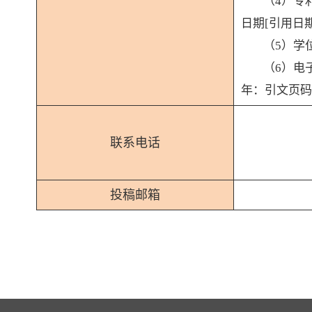
（
4）专
日期[引用日
（
5）学
（
6）电
年：引文页码
联系电话
投稿邮箱