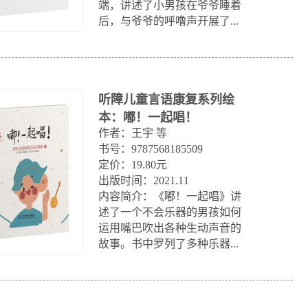
端，讲述了小男孩在爷爷睡着
后，与爷爷的呼噜声开展了...
听障儿童言语康复系列绘
本：嘟！一起唱！
作者：王宇 等

书号：9787568185509

定价：19.80元

出版时间：2021.11

内容简介：《嘟！一起唱》讲
述了一个不会乐器的男孩如何
运用嘴巴吹出各种生动声音的
故事。书中罗列了多种乐器...