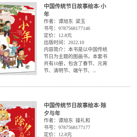
中国传统节日故事绘本·小
年
作者：谭旭东  梁玉

书号：9787568177146

定价：12.8元

出版时间：2022.10

内容简介：本书是以中国传统
节日为主题的图画书，本套书
共有10册，包含了春节、元宵
节、清明节、端午节、...
中国传统节日故事绘本·除
夕与年
作者：谭旭东  操礼和

书号：9787568177177

定价：12.8元
