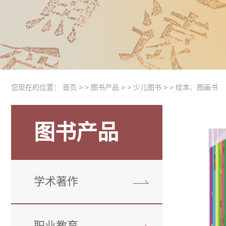
您现在的位置：
首页
> >
图书产品
> >
少儿图书
> >
绘本、图画书
图书产品
学术著作
职业教育