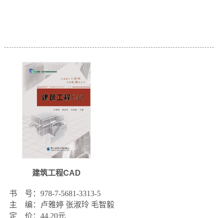
建筑工程CAD
书    号：978-7-5681-3313-5

主    编：卢雅婷 张淑玲 毛智毅

定    价：44.20元
